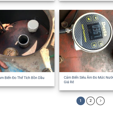
Cảm Biến Siêu Âm Đo Mức Nướ
m Biến Đo Thể Tích Bồn Dầu
Giá Rẻ
1
2