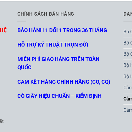
CHÍNH SÁCH BÁN HÀNG
DA
GHỆ
BẢO HÀNH 1 ĐỔI 1 TRONG 36 THÁNG
Bộ 
Bộ 
HỖ TRỢ KỸ THUẬT TRỌN ĐỜI
Bộ 
MIỄN PHÍ GIAO HÀNG TRÊN TOÀN
Bộ 
QUỐC
Bộ 
CAM KẾT HÀNG CHÍNH HÃNG (CO, CQ)
Cảm
CÓ GIẤY HIỆU CHUẨN – KIỂM ĐỊNH
Cảm
Cảm
ất