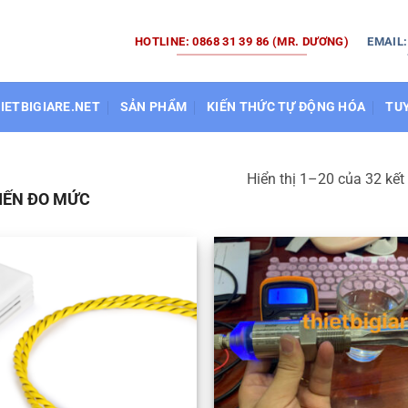
HOTLINE: 0868 31 39 86 (MR. DƯƠNG)
EMAIL
HIETBIGIARE.NET
SẢN PHẨM
KIẾN THỨC TỰ ĐỘNG HÓA
TU
Hiển thị 1–20 của 32 kết
IẾN ĐO MỨC