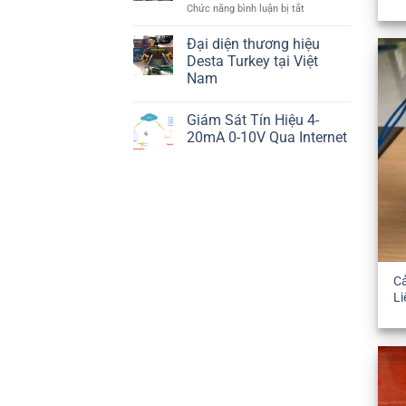
ở
Chức năng bình luận bị tắt
Gì
10
Cửa
Đại diện thương hiệu
Hàng
Desta Turkey tại Việt
Điện
Nam
Tử
Không
Chợ
có
Nhật
Giám Sát Tín Hiệu 4-
bình
Tảo
luận
20mA 0-10V Qua Internet
ở
Uy
Đại
Không
Tín
diện
có
thương
bình
hiệu
luận
Desta
ở
Turkey
Giám
tại
Sát
Việt
Tín
Nam
Hiệu
4-
20mA
C
0-
Li
10V
Qua
Internet