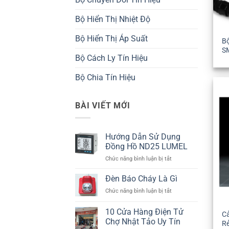
Bộ Hiển Thị Nhiệt Độ
Bộ Hiển Thị Áp Suất
B
S
Bộ Cách Ly Tín Hiệu
Bộ Chia Tín Hiệu
BÀI VIẾT MỚI
Hướng Dẫn Sử Dụng
Đồng Hồ ND25 LUMEL
ở
Chức năng bình luận bị tắt
Hướng
Dẫn
Đèn Báo Cháy Là Gì
Sử
ở
Chức năng bình luận bị tắt
Dụng
Đèn
Đồng
Báo
10 Cửa Hàng Điện Tử
Hồ
C
Cháy
ND25
Chợ Nhật Tảo Uy Tín
R
Là
LUMEL