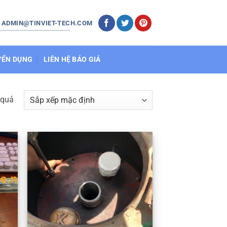
: ADMIN@TINVIET-TECH.COM
YỂN DỤNG
LIÊN HỆ BÁO GIÁ
 quả