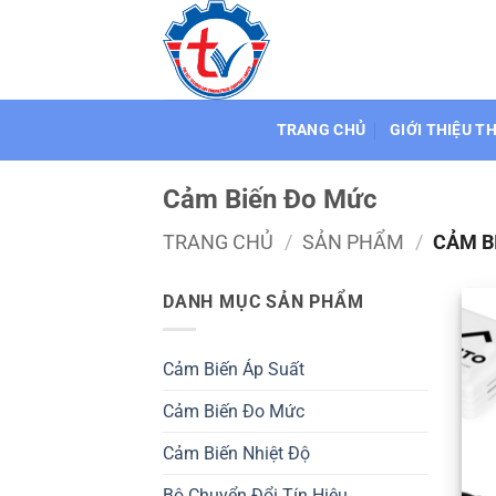
Bỏ
qua
nội
dung
TRANG CHỦ
GIỚI THIỆU T
Cảm Biến Đo Mức
TRANG CHỦ
/
SẢN PHẨM
/
CẢM B
DANH MỤC SẢN PHẨM
Cảm Biến Áp Suất
Cảm Biến Đo Mức
Cảm Biến Nhiệt Độ
Bộ Chuyển Đổi Tín Hiệu