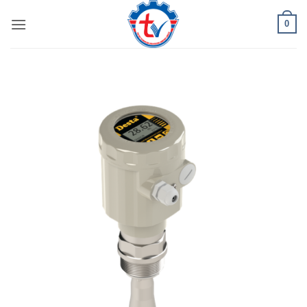
Bỏ
0
qua
nội
dung