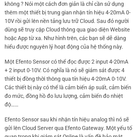
không ? Nói một cách đơn giản là chỉ cần sử dụng
thêm một thiết bị trung gian nhận tín hiệu 4-20mA 0-
10V rồi gửi lên nền tảng lưu trữ Cloud. Sau đó người
dùng sẽ truy cập Cloud thông qua giao diện Website
hoặc App từ xa. Như hình trên, các bạn sẽ dễ dàng
hiểu được nguyên lý hoạt động của hệ thống này.
Một Efento Sensor có thể đọc được 2 input 4-20mA
+ 2 input 0-10V. Có nghĩa là nó sẽ giám sát được 4
thiết bị đồng thời thông qua tín hiệu 4-20mA 0-10V.
Các thiết bị này có thể là cảm biến áp suất, cảm biến
đo mức, đồng hồ đo lưu lượng, cảm biến đo nhiệt
độ……
Efento Sensor sau khi nhận tín hiệu analog thì nó sẽ
gửi lên Cloud Server qua Efento Gateway. Một yếu tố
quan trọng khi giám sát Online là vấn đề bảo mật.