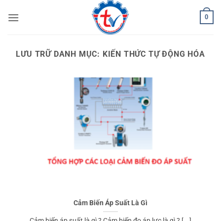
Bỏ
0
qua
nội
dung
LƯU TRỮ DANH MỤC:
KIẾN THỨC TỰ ĐỘNG HÓA
Cảm Biến Áp Suất Là Gì
Cảm biến áp suất là gì ? Cảm biến đo áp lực là gì ? [...]