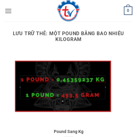
Bỏ
0
qua
nội
dung
LƯU TRỮ THẺ:
MỘT POUND BẰNG BAO NHIÊU
KILOGRAM
Pound Sang Kg