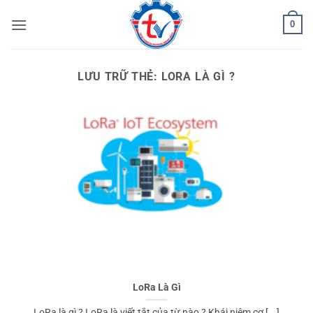
Bỏ
0
qua
nội
dung
LƯU TRỮ THẺ:
LORA LÀ GÌ ?
LoRa Là Gì
LoRa là gì ? LoRa là viết tắt của từ nào ? Khái niệm cơ [...]