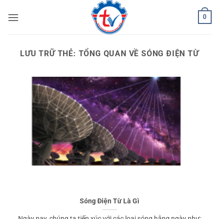
Bỏ
0
qua
nội
dung
LƯU TRỮ THẺ:
TỔNG QUAN VỀ SÓNG ĐIỆN TỪ
Sóng Điện Từ Là Gì
Ngày nay, chúng ta tiếp xúc với các loại sóng hằng ngày như: