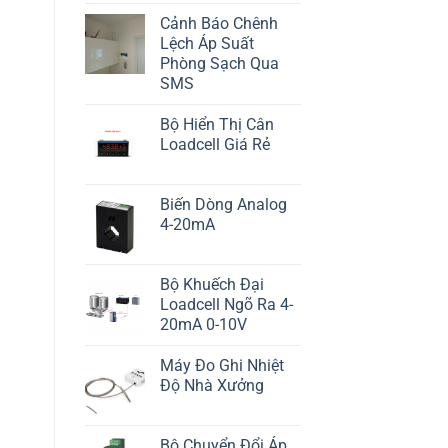
Cảnh Báo Chênh
Lệch Áp Suất
Phòng Sạch Qua
SMS
Bộ Hiển Thị Cân
Loadcell Giá Rẻ
Biến Dòng Analog
4-20mA
Bộ Khuếch Đại
Loadcell Ngõ Ra 4-
20mA 0-10V
Máy Đo Ghi Nhiệt
Độ Nhà Xưởng
Bộ Chuyển Đổi Áp