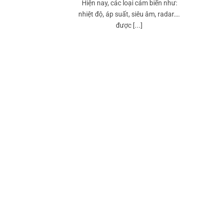
Hiện nay, các loại cảm biến như:
nhiệt độ, áp suất, siêu âm, radar….
được [...]