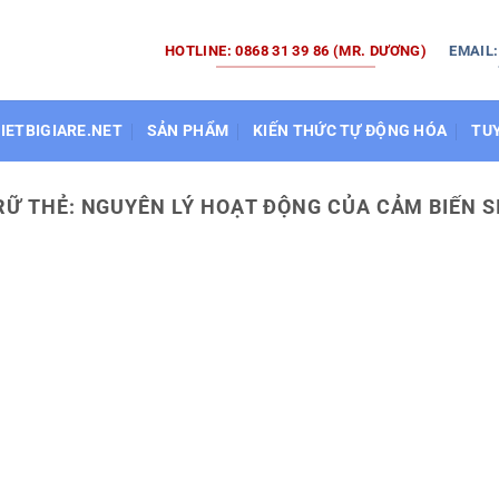
HOTLINE: 0868 31 39 86 (MR. DƯƠNG)
EMAIL
HIETBIGIARE.NET
SẢN PHẨM
KIẾN THỨC TỰ ĐỘNG HÓA
TU
RỮ THẺ:
NGUYÊN LÝ HOẠT ĐỘNG CỦA CẢM BIẾN S