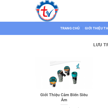
Bỏ
qua
nội
dung
TRANG CHỦ
GIỚI THIỆU T
LƯU T
Giới Thiệu Cảm Biến Siêu
Âm