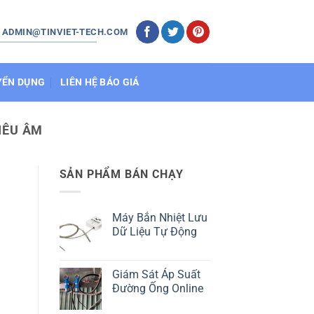
: ADMIN@TINVIET-TECH.COM
YỂN DỤNG
LIÊN HỆ BÁO GIÁ
IÊU ÂM
SẢN PHẨM BÁN CHẠY
Máy Bắn Nhiệt Lưu
Dữ Liệu Tự Động
Giám Sát Áp Suất
Đường Ống Online