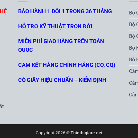
GHỆ
BẢO HÀNH 1 ĐỔI 1 TRONG 36 THÁNG
Bộ 
Bộ 
HỖ TRỢ KỸ THUẬT TRỌN ĐỜI
Bộ 
MIỄN PHÍ GIAO HÀNG TRÊN TOÀN
Bộ 
QUỐC
Bộ 
CAM KẾT HÀNG CHÍNH HÃNG (CO, CQ)
Cảm
CÓ GIẤY HIỆU CHUẨN – KIỂM ĐỊNH
Cảm
Cảm
ất
Copyright 2026 ©
Thietbigiare.net