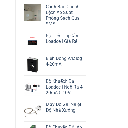
Cảnh Báo Chênh
Lệch Áp Suất
Phòng Sạch Qua
SMS
Bộ Hiển Thị Cân
Loadcell Giá Rẻ
Biến Dòng Analog
4-20mA
Bộ Khuếch Đại
Loadcell Ngõ Ra 4-
20mA 0-10V
Máy Đo Ghi Nhiệt
Độ Nhà Xưởng
Bộ Chuyển Đổi Áp