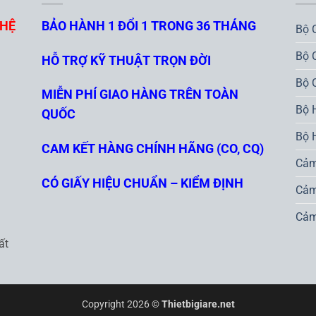
GHỆ
BẢO HÀNH 1 ĐỔI 1 TRONG 36 THÁNG
Bộ 
Bộ 
HỖ TRỢ KỸ THUẬT TRỌN ĐỜI
Bộ 
MIỄN PHÍ GIAO HÀNG TRÊN TOÀN
Bộ 
QUỐC
Bộ 
CAM KẾT HÀNG CHÍNH HÃNG (CO, CQ)
Cảm
CÓ GIẤY HIỆU CHUẨN – KIỂM ĐỊNH
Cảm
Cảm
ất
Copyright 2026 ©
Thietbigiare.net