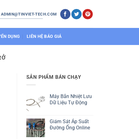
: ADMIN@TINVIET-TECH.COM
YỂN DỤNG
LIÊN HỆ BÁO GIÁ
RỞ
SẢN PHẨM BÁN CHẠY
Máy Bắn Nhiệt Lưu
Dữ Liệu Tự Động
Giám Sát Áp Suất
Đường Ống Online