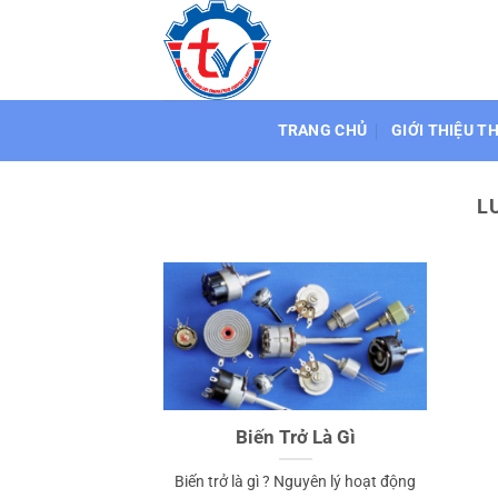
Bỏ
qua
nội
dung
TRANG CHỦ
GIỚI THIỆU T
L
Biến Trở Là Gì
Biến trở là gì ? Nguyên lý hoạt động