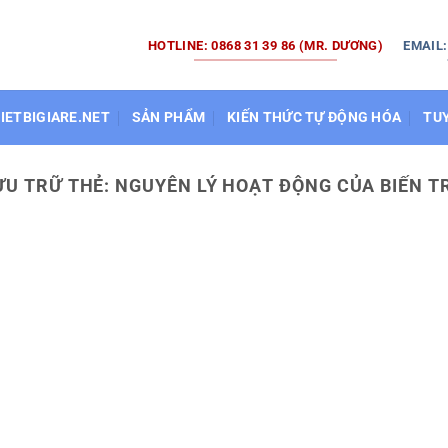
HOTLINE: 0868 31 39 86 (MR. DƯƠNG)
EMAIL
HIETBIGIARE.NET
SẢN PHẨM
KIẾN THỨC TỰ ĐỘNG HÓA
TU
ƯU TRỮ THẺ:
NGUYÊN LÝ HOẠT ĐỘNG CỦA BIẾN T