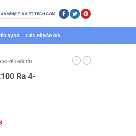
: ADMIN@TINVIET-TECH.COM
YỂN DỤNG
LIÊN HỆ BÁO GIÁ
 CHUYỂN ĐỔI TÍN
t100 Ra 4-
8