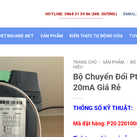
HOTLINE: 0868 31 39 86 (MR. DƯƠNG)
EMAIL
HIETBIGIARE.NET
SẢN PHẨM
KIẾN THỨC TỰ ĐỘNG HÓA
TU
TRANG CHỦ
/
SẢN PHẨM
/
BỘ
HIỆU
Bộ Chuyển Đổi P
20mA Giá Rẻ
THÔNG SỐ KỸ THUẬT:
Mã đặt hàng: P20 220100