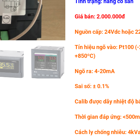
Tình trạng: hàng có sẵn
Giá bán: 2.000.000đ
Nguồn cấp: 24Vdc hoặc 2
Tín hiệu ngõ vào: Pt100 
+850ºC)
Ngõ ra: 4-20mA
Sai số: ± 0.1%
Calib được dãy nhiệt độ b
Thời gian đáp ứng: <500
Cách ly chống nhiễu: 4kV