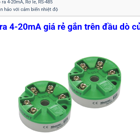
õ ra 4-20mA, Rơ le, RS-485
n hảo với cảm biến nhiệt độ
ra 4-20mA giá rẻ gắn trên đầu dò c