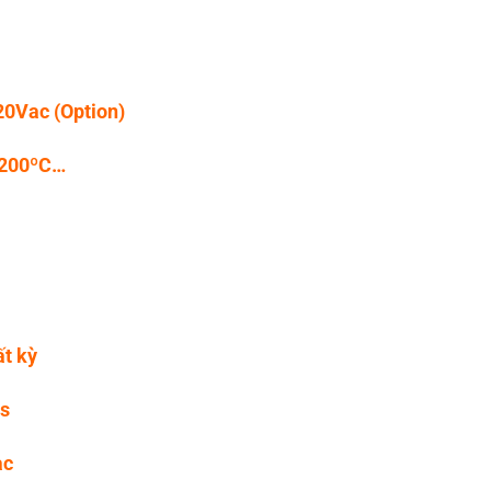
20Vac (Option)
(-200ºC…
ất kỳ
ms
ac