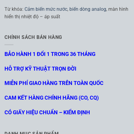
Từ khóa:
Cảm biến mức nước
,
biến dòng analog
, màn hình
hiển thị nhiệt độ – áp suất
CHÍNH SÁCH BÁN HÀNG
BẢO HÀNH 1 ĐỔI 1 TRONG 36 THÁNG
HỖ TRỢ KỸ THUẬT TRỌN ĐỜI
MIỄN PHÍ GIAO HÀNG TRÊN TOÀN QUỐC
CAM KẾT HÀNG CHÍNH HÃNG (CO, CQ)
CÓ GIẤY HIỆU CHUẨN – KIỂM ĐỊNH
DANH MỤC SẢN PHẨM