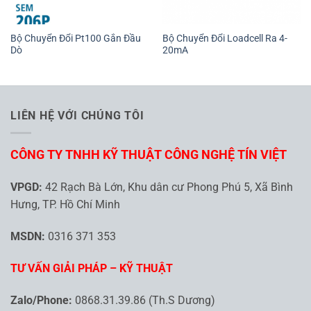
Bộ Chuyển Đổi Pt100 Gắn Đầu
Bộ Chuyển Đổi Loadcell Ra 4-
Dò
20mA
LIÊN HỆ VỚI CHÚNG TÔI
CÔNG TY TNHH KỸ THUẬT CÔNG NGHỆ TÍN VIỆT
VPGD:
42 Rạch Bà Lớn, Khu dân cư Phong Phú 5, Xã Bình
Hưng, TP. Hồ Chí Minh
MSDN:
0316 371 353
TƯ VẤN GIẢI PHÁP – KỸ THUẬT
Zalo/Phone:
0868.31.39.86 (Th.S Dương)