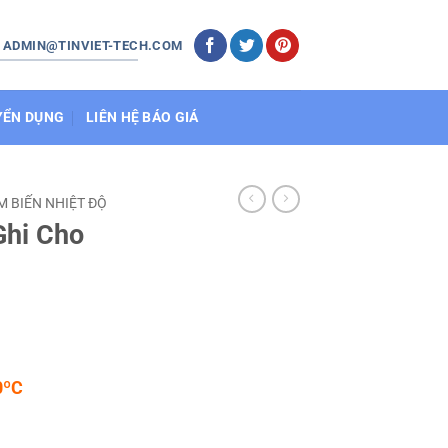
: ADMIN@TINVIET-TECH.COM
YỂN DỤNG
LIÊN HỆ BÁO GIÁ
M BIẾN NHIỆT ĐỘ
Ghi Cho
0ºC