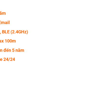
năm
Email
0, BLE (2.4GHz)
max 100m
ên đến 5 năm
ne 24/24