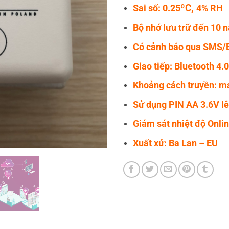
ºC,
Sai số: 0.25
4% RH
Bộ nhớ lưu trữ đến 10 
Có cảnh báo qua SMS/
Giao tiếp: Bluetooth 4.
Khoảng cách truyền: 
Sử dụng PIN AA 3.6V l
Giám sát nhiệt độ Onli
Xuất xứ: Ba Lan – EU