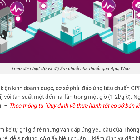
Theo dõi nhiệt độ và độ ẩm chuỗi nhà thuốc qua App, Web
iện kinh doanh dược, cơ sở phải đáp ứng tiêu chuẩn GPP và
i) với tần suất một đến hai lần trong một giờ (1-2l/giờ).
Ng
h. –
Theo thông tư “Quy định về thực hành tốt cơ sở bán 
 kế tự ghi giá rẻ nhưng vẫn đáp ứng yêu cầu của Thông tư 
á rẻ, dễ sử dụng, có giấy hiệu chuẩn – kiểm định và đặc 