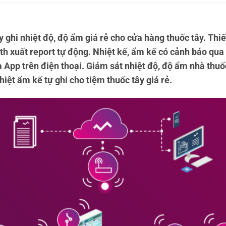
y ghi nhiệt độ, độ ẩm giá rẻ cho cửa hàng thuốc tây. Thiế
th xuất report tự động. Nhiệt kế, ẩm kế có cảnh báo qua
 App trên điện thoại. Giám sát nhiệt độ, độ ẩm nhà thuố
iệt ẩm kế tự ghi cho tiệm thuốc tây giá rẻ.