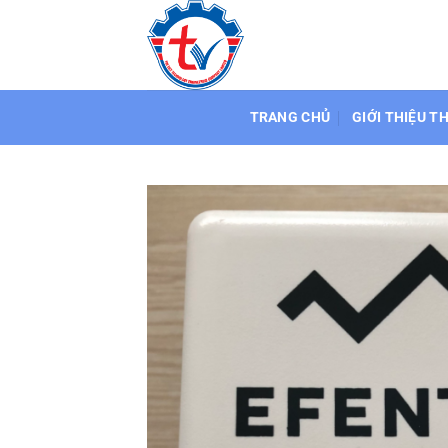
Bỏ
qua
nội
dung
TRANG CHỦ
GIỚI THIỆU T