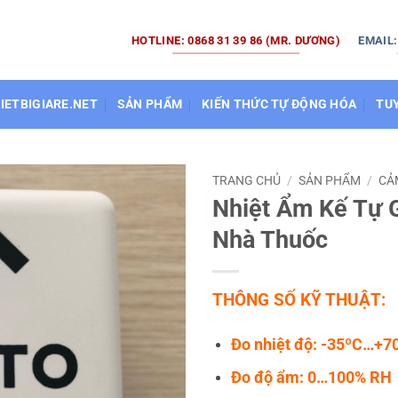
HOTLINE: 0868 31 39 86 (MR. DƯƠNG)
EMAIL
HIETBIGIARE.NET
SẢN PHẨM
KIẾN THỨC TỰ ĐỘNG HÓA
TU
TRANG CHỦ
/
SẢN PHẨM
/
CẢ
Nhiệt Ẩm Kế Tự 
Nhà Thuốc
THÔNG SỐ KỸ THUẬT:
Đo nhiệt độ: -35ºC…+7
Đo độ ẩm: 0…100% RH