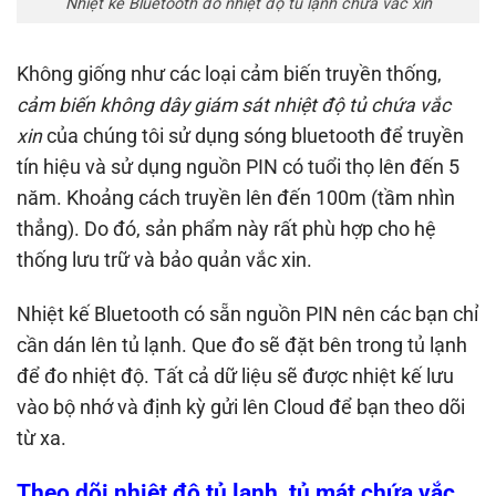
Nhiệt kế Bluetooth đo nhiệt độ tủ lạnh chứa vắc xin
Không giống như các loại cảm biến truyền thống,
cảm biến không dây giám sát nhiệt độ tủ chứa vắc
xin
của chúng tôi sử dụng sóng bluetooth để truyền
tín hiệu và sử dụng nguồn PIN có tuổi thọ lên đến 5
năm. Khoảng cách truyền lên đến 100m (tầm nhìn
thẳng). Do đó, sản phẩm này rất phù hợp cho hệ
thống lưu trữ và bảo quản vắc xin.
Nhiệt kế Bluetooth có sẵn nguồn PIN nên các bạn chỉ
cần dán lên tủ lạnh. Que đo sẽ đặt bên trong tủ lạnh
để đo nhiệt độ. Tất cả dữ liệu sẽ được nhiệt kế lưu
vào bộ nhớ và định kỳ gửi lên Cloud để bạn theo dõi
từ xa.
Theo dõi nhiệt độ tủ lạnh, tủ mát chứa vắc