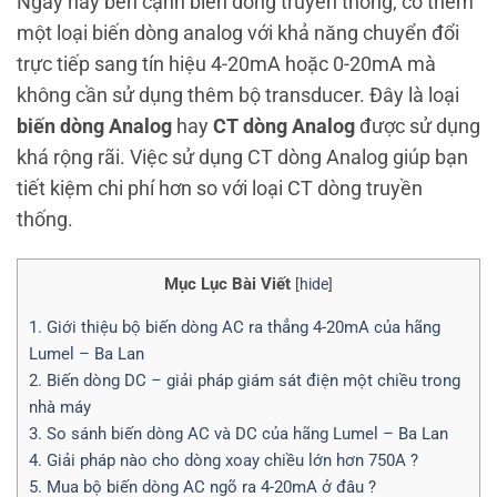
Ngày nay bên cạnh biến dòng truyền thống, có thêm
một loại biến dòng analog với khả năng chuyển đổi
trực tiếp sang tín hiệu 4-20mA hoặc 0-20mA mà
không cần sử dụng thêm bộ transducer. Đây là loại
biến dòng Analog
hay
CT dòng Analog
được sử dụng
khá rộng rãi. Việc sử dụng CT dòng Analog giúp bạn
tiết kiệm chi phí hơn so với loại CT dòng truyền
thống.
Mục Lục Bài Viết
[
hide
]
1. Giới thiệu bộ biến dòng AC ra thẳng 4-20mA của hãng
Lumel – Ba Lan
2. Biến dòng DC – giải pháp giám sát điện một chiều trong
nhà máy
3. So sánh biến dòng AC và DC của hãng Lumel – Ba Lan
4. Giải pháp nào cho dòng xoay chiều lớn hơn 750A ?
5. Mua bộ biến dòng AC ngõ ra 4-20mA ở đâu ?