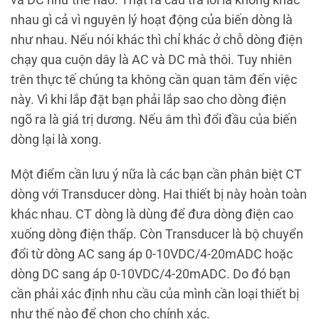
và DC như thế nào. Thật ra câu trả lời là không khác
nhau gì cả vì nguyên lý hoạt động của biến dòng là
như nhau. Nếu nói khác thì chỉ khác ở chỗ dòng điện
chạy qua cuộn dây là AC và DC mà thôi. Tuy nhiên
trên thực tế chúng ta không cần quan tâm đến việc
này. Vì khi lắp đặt bạn phải lắp sao cho dòng điện
ngõ ra là giá trị dương. Nếu âm thì đổi đầu của biến
dòng lại là xong.
Một điểm cần lưu ý nữa là các bạn cần phân biệt CT
dòng với Transducer dòng. Hai thiết bị này hoàn toàn
khác nhau. CT dòng là dùng để đưa dòng điện cao
xuống dòng điện thấp. Còn Transducer là bộ chuyển
đổi từ dòng AC sang áp 0-10VDC/4-20mADC hoặc
dòng DC sang áp 0-10VDC/4-20mADC. Do đó bạn
cần phải xác định nhu cầu của mình cần loại thiết bị
như thế nào để chọn cho chính xác.