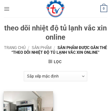
Bỏ
0
qua
nội
dung
theo dõi nhiệt độ tủ lạnh vắc xin
online
TRANG CHỦ
/
SẢN PHẨM
/
SẢN PHẨM ĐƯỢC GẮN THẺ
“THEO DÕI NHIỆT ĐỘ TỦ LẠNH VẮC XIN ONLINE”
LỌC