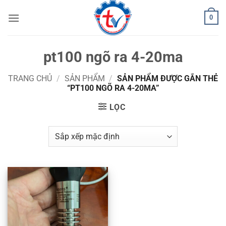
Bỏ
0
qua
nội
dung
pt100 ngõ ra 4-20ma
TRANG CHỦ
/
SẢN PHẨM
/
SẢN PHẨM ĐƯỢC GẮN THẺ
“PT100 NGÕ RA 4-20MA”
LỌC