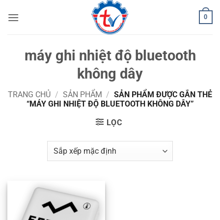
Bỏ
0
qua
nội
dung
máy ghi nhiệt độ bluetooth
không dây
TRANG CHỦ
/
SẢN PHẨM
/
SẢN PHẨM ĐƯỢC GẮN THẺ
“MÁY GHI NHIỆT ĐỘ BLUETOOTH KHÔNG DÂY”
LỌC