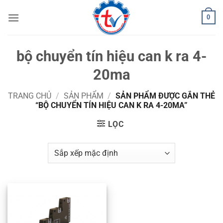
Bỏ
0
qua
nội
dung
bộ chuyển tín hiệu can k ra 4-
20ma
TRANG CHỦ
/
SẢN PHẨM
/
SẢN PHẨM ĐƯỢC GẮN THẺ
“BỘ CHUYỂN TÍN HIỆU CAN K RA 4-20MA”
LỌC