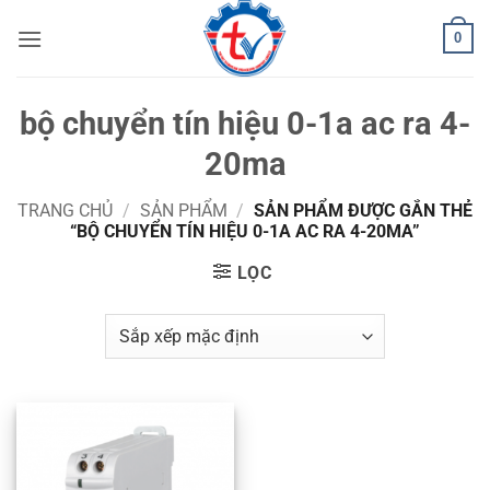
Bỏ
0
qua
nội
dung
bộ chuyển tín hiệu 0-1a ac ra 4-
20ma
TRANG CHỦ
/
SẢN PHẨM
/
SẢN PHẨM ĐƯỢC GẮN THẺ
“BỘ CHUYỂN TÍN HIỆU 0-1A AC RA 4-20MA”
LỌC