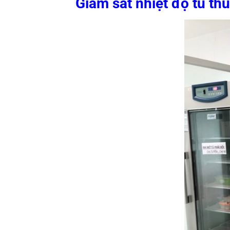
Giám sát nhiệt độ tủ th