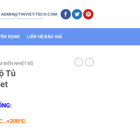
: ADMIN@TINVIET-TECH.COM
YỂN DỤNG
LIÊN HỆ BÁO GIÁ
M BIẾN NHIỆT ĐỘ
ộ Tủ
et
ỐNG:
0ºC…+200ºC