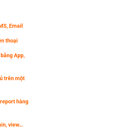
MS, Email
ện thoại
 bằng App,
tủ trên một
 report hàng
in, view…