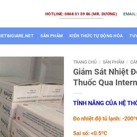
HOTLINE: 0868 31 39 86 (MR. DƯƠNG)
EMAIL
HIETBIGIARE.NET
SẢN PHẨM
KIẾN THỨC TỰ ĐỘNG HÓA
TU
TRANG CHỦ
/
SẢN PHẨM
/
CẢ
Giám Sát Nhiệt Đ
Thuốc Qua Intern
TÍNH NĂNG CỦA HỆ TH
Đo nhiệt độ tủ lạnh: -20
Sai số: <0.5ºC