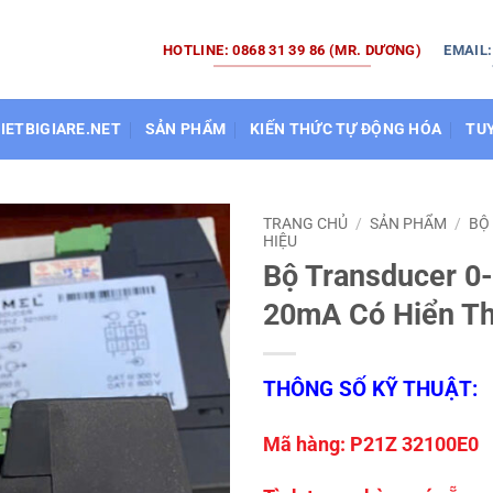
HOTLINE: 0868 31 39 86 (MR. DƯƠNG)
EMAIL
HIETBIGIARE.NET
SẢN PHẨM
KIẾN THỨC TỰ ĐỘNG HÓA
TU
TRANG CHỦ
/
SẢN PHẨM
/
BỘ
HIỆU
Bộ Transducer 0-
20mA Có Hiển Th
THÔNG SỐ KỸ THUẬT:
Mã hàng: P21Z 32100E0