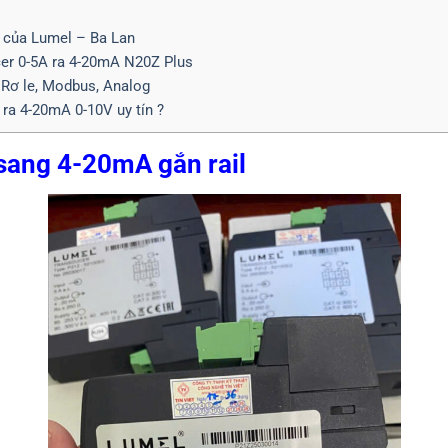
ị của Lumel – Ba Lan
cer 0-5A ra 4-20mA N20Z Plus
a Rơ le, Modbus, Analog
 ra 4-20mA 0-10V uy tín ?
 sang 4-20mA gắn rail