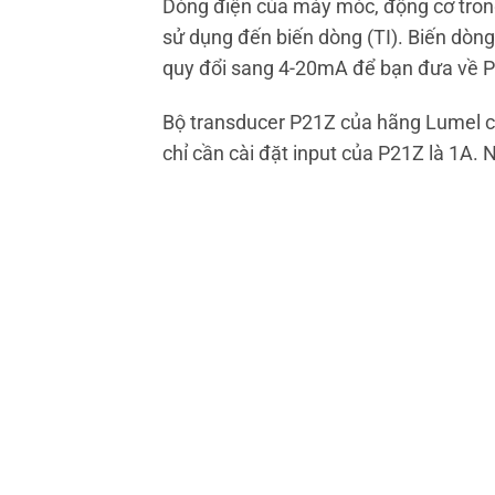
Dòng điện của máy móc, động cơ trong 
sử dụng đến biến dòng (TI). Biến dòng
quy đổi sang 4-20mA để bạn đưa về 
Bộ transducer P21Z của hãng Lumel ch
chỉ cần cài đặt input của P21Z là 1A. 