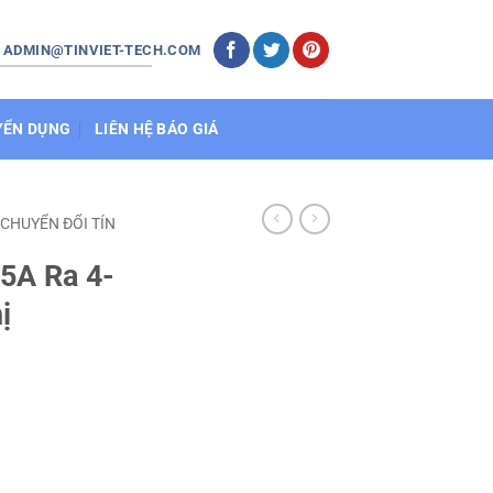
: ADMIN@TINVIET-TECH.COM
YỂN DỤNG
LIÊN HỆ BÁO GIÁ
 CHUYỂN ĐỔI TÍN
5A Ra 4-
ị