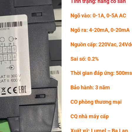
Tình trạng: hàng có sẵn
Ngõ vào: 0-1A, 0-5A AC
Ngõ ra: 4-20mA, 0-20mA
Nguồn cấp: 220Vac, 24Vd
Sai số: 0.2%
Thời gian đáp ứng: 500ms
Bảo hành: 3 năm
CO phòng thương mại
CQ nhà máy cấp
Xuất xứ: Lumel – Ba Lan