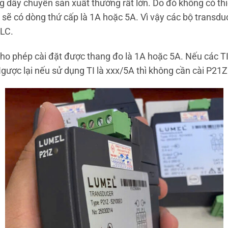
dây chuyền sản xuất thường rất lớn. Do đó không có thiế
 sẽ có dòng thứ cấp là 1A hoặc 5A. Vì vậy các bộ transd
PLC.
o phép cài đặt được thang đo là 1A hoặc 5A. Nếu các TI 
Ngược lại nếu sử dụng TI là xxx/5A thì không cần cài P21Z