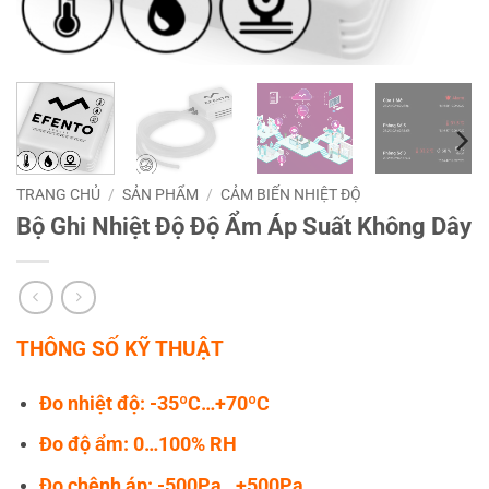
TRANG CHỦ
/
SẢN PHẨM
/
CẢM BIẾN NHIỆT ĐỘ
Bộ Ghi Nhiệt Độ Độ Ẩm Áp Suất Không Dây
THÔNG SỐ KỸ THUẬT
Đo nhiệt độ: -35ºC…+70ºC
Đo độ ẩm: 0…100% RH
Đo chênh áp: -500Pa…+500Pa