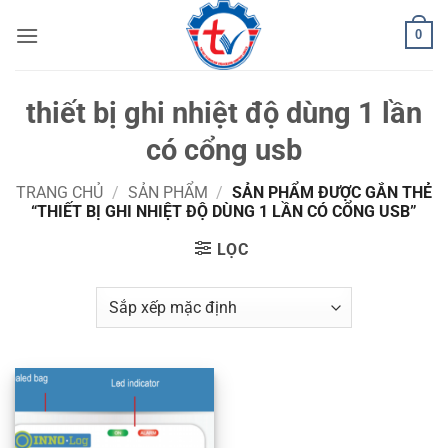
Bỏ
0
qua
nội
dung
thiết bị ghi nhiệt độ dùng 1 lần
có cổng usb
TRANG CHỦ
/
SẢN PHẨM
/
SẢN PHẨM ĐƯỢC GẮN THẺ
“THIẾT BỊ GHI NHIỆT ĐỘ DÙNG 1 LẦN CÓ CỔNG USB”
LỌC