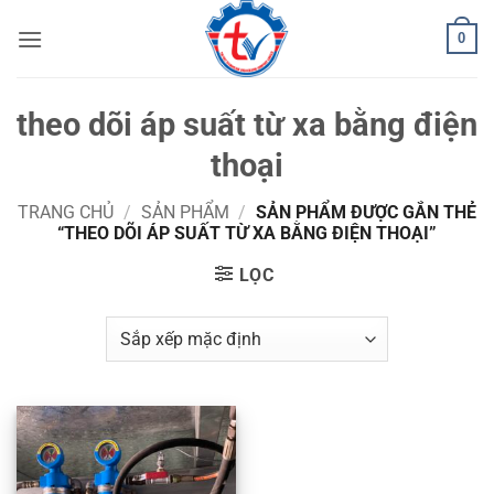
Bỏ
0
qua
nội
dung
theo dõi áp suất từ xa bằng điện
thoại
TRANG CHỦ
/
SẢN PHẨM
/
SẢN PHẨM ĐƯỢC GẮN THẺ
“THEO DÕI ÁP SUẤT TỪ XA BẰNG ĐIỆN THOẠI”
LỌC