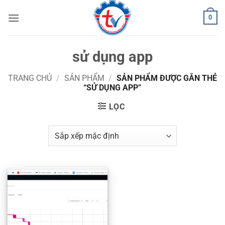
Bỏ
0
qua
nội
dung
sử dụng app
TRANG CHỦ
/
SẢN PHẨM
/
SẢN PHẨM ĐƯỢC GẮN THẺ
“SỬ DỤNG APP”
LỌC