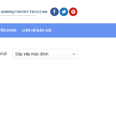
: ADMIN@TINVIET-TECH.COM
YỂN DỤNG
LIÊN HỆ BÁO GIÁ
nhất