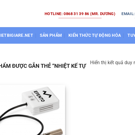
HOTLINE: 0868 31 39 86 (MR. DƯƠNG)
EMAIL
HIETBIGIARE.NET
SẢN PHẨM
KIẾN THỨC TỰ ĐỘNG HÓA
TU
Hiển thị kết quả duy 
HẨM ĐƯỢC GẮN THẺ “NHIỆT KẾ TỰ