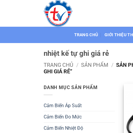
Bỏ
qua
nội
dung
TRANG CHỦ
GIỚI THIỆU T
nhiệt kế tự ghi giá rẻ
TRANG CHỦ
/
SẢN PHẨM
/
SẢN P
GHI GIÁ RẺ”
DANH MỤC SẢN PHẨM
Cảm Biến Áp Suất
Cảm Biến Đo Mức
Cảm Biến Nhiệt Độ