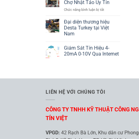
ND25
Chợ Nhật Tảo Uy Tín
Là
LUMEL
ở
Chức năng bình luận bị tắt
Gì
10
Cửa
Đại diện thương hiệu
Hàng
Desta Turkey tại Việt
Điện
Nam
Tử
Không
Chợ
có
Nhật
Giám Sát Tín Hiệu 4-
bình
Tảo
luận
20mA 0-10V Qua Internet
ở
Uy
Đại
Không
Tín
diện
có
thương
bình
hiệu
luận
Desta
ở
Turkey
Giám
tại
Sát
Việt
Tín
LIÊN HỆ VỚI CHÚNG TÔI
Nam
Hiệu
4-
20mA
0-
CÔNG TY TNHH KỸ THUẬT CÔNG N
10V
Qua
Internet
TÍN VIỆT
VPGD:
42 Rạch Bà Lớn, Khu dân cư Phong