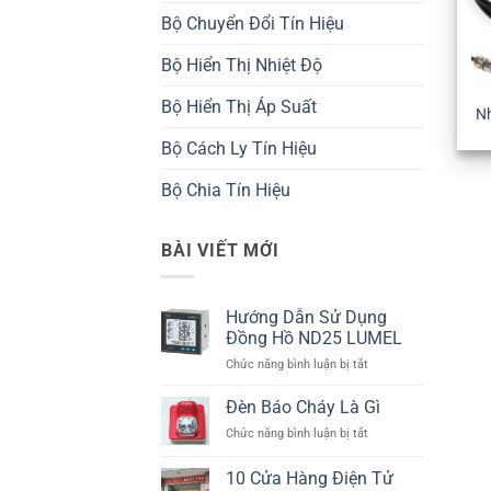
Bộ Chuyển Đổi Tín Hiệu
Bộ Hiển Thị Nhiệt Độ
Bộ Hiển Thị Áp Suất
Nh
Bộ Cách Ly Tín Hiệu
Bộ Chia Tín Hiệu
BÀI VIẾT MỚI
Hướng Dẫn Sử Dụng
Đồng Hồ ND25 LUMEL
ở
Chức năng bình luận bị tắt
Hướng
Dẫn
Đèn Báo Cháy Là Gì
Sử
ở
Chức năng bình luận bị tắt
Dụng
Đèn
Đồng
Báo
10 Cửa Hàng Điện Tử
Hồ
Cháy