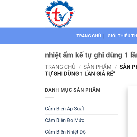
Bỏ
qua
nội
dung
TRANG CHỦ
GIỚI THIỆU T
nhiệt ẩm kế tự ghi dùng 1 lầ
TRANG CHỦ
/
SẢN PHẨM
/
SẢN P
TỰ GHI DÙNG 1 LẦN GIÁ RẺ”
DANH MỤC SẢN PHẨM
Cảm Biến Áp Suất
Cảm Biến Đo Mức
Cảm Biến Nhiệt Độ