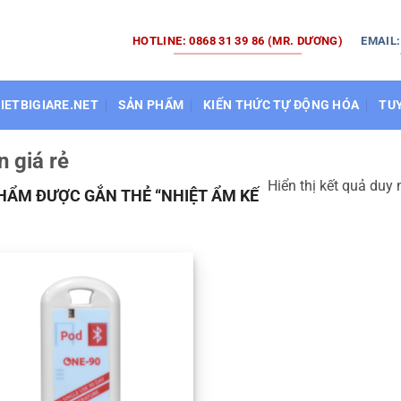
HOTLINE: 0868 31 39 86 (MR. DƯƠNG)
EMAIL
HIETBIGIARE.NET
SẢN PHẨM
KIẾN THỨC TỰ ĐỘNG HÓA
TU
n giá rẻ
Hiển thị kết quả duy 
HẨM ĐƯỢC GẮN THẺ “NHIỆT ẨM KẾ