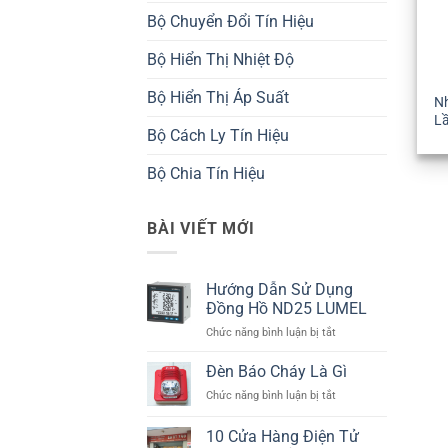
Bộ Chuyển Đổi Tín Hiệu
Bộ Hiển Thị Nhiệt Độ
Bộ Hiển Thị Áp Suất
Nh
L
Bộ Cách Ly Tín Hiệu
Bộ Chia Tín Hiệu
BÀI VIẾT MỚI
Hướng Dẫn Sử Dụng
Đồng Hồ ND25 LUMEL
ở
Chức năng bình luận bị tắt
Hướng
Dẫn
Đèn Báo Cháy Là Gì
Sử
ở
Chức năng bình luận bị tắt
Dụng
Đèn
Đồng
Báo
10 Cửa Hàng Điện Tử
Hồ
Cháy