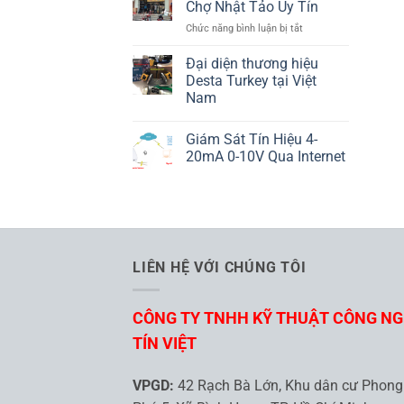
ND25
Chợ Nhật Tảo Uy Tín
Là
LUMEL
ở
Chức năng bình luận bị tắt
Gì
10
Cửa
Đại diện thương hiệu
Hàng
Desta Turkey tại Việt
Điện
Nam
Tử
Không
Chợ
có
Nhật
Giám Sát Tín Hiệu 4-
bình
Tảo
luận
20mA 0-10V Qua Internet
ở
Uy
Đại
Không
Tín
diện
có
thương
bình
hiệu
luận
Desta
ở
Turkey
Giám
tại
Sát
Việt
Tín
LIÊN HỆ VỚI CHÚNG TÔI
Nam
Hiệu
4-
20mA
0-
CÔNG TY TNHH KỸ THUẬT CÔNG N
10V
Qua
Internet
TÍN VIỆT
VPGD:
42 Rạch Bà Lớn, Khu dân cư Phong