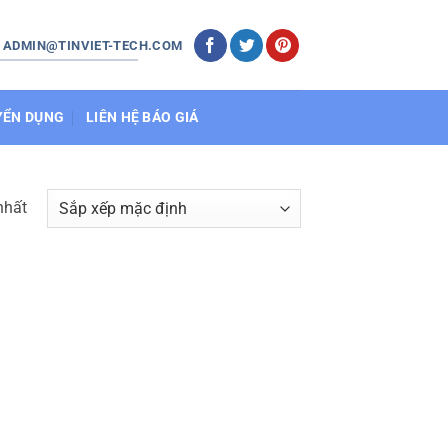
: ADMIN@TINVIET-TECH.COM
YỂN DỤNG
LIÊN HỆ BÁO GIÁ
nhất