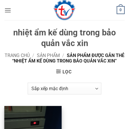
Bỏ
0
qua
nội
dung
nhiệt ẩm kế dùng trong bảo
quản vắc xin
TRANG CHỦ
/
SẢN PHẨM
/
SẢN PHẨM ĐƯỢC GẮN THẺ
“NHIỆT ẨM KẾ DÙNG TRONG BẢO QUẢN VẮC XIN”
LỌC