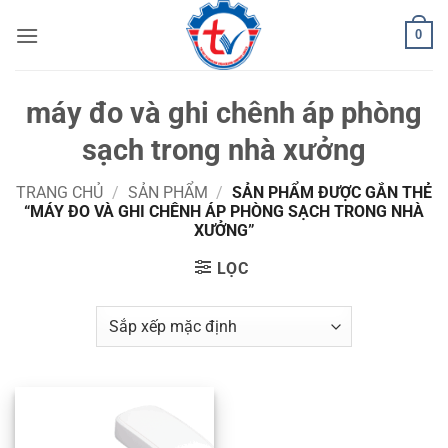
Bỏ
0
qua
nội
dung
máy đo và ghi chênh áp phòng
sạch trong nhà xưởng
TRANG CHỦ
/
SẢN PHẨM
/
SẢN PHẨM ĐƯỢC GẮN THẺ
“MÁY ĐO VÀ GHI CHÊNH ÁP PHÒNG SẠCH TRONG NHÀ
XƯỞNG”
LỌC