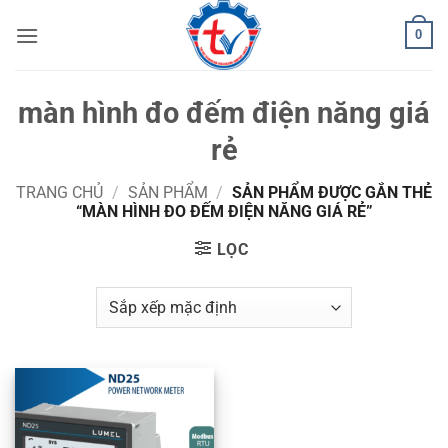
Bỏ
0
qua
nội
dung
màn hình đo đếm điện năng giá
rẻ
TRANG CHỦ
/
SẢN PHẨM
/
SẢN PHẨM ĐƯỢC GẮN THẺ
“MÀN HÌNH ĐO ĐẾM ĐIỆN NĂNG GIÁ RẺ”
LỌC