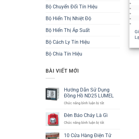
Bộ Chuyển Đổi Tín Hiệu
Bộ Hiển Thị Nhiệt Độ
Bộ Hiển Thị Áp Suất
Gi
L
Bộ Cách Ly Tín Hiệu
Bộ Chia Tín Hiệu
BÀI VIẾT MỚI
Hướng Dẫn Sử Dụng
Đồng Hồ ND25 LUMEL
ở
Chức năng bình luận bị tắt
Hướng
Dẫn
Đèn Báo Cháy Là Gì
Sử
ở
Chức năng bình luận bị tắt
Dụng
Đèn
Đồng
Báo
10 Cửa Hàng Điện Tử
Hồ
Cháy