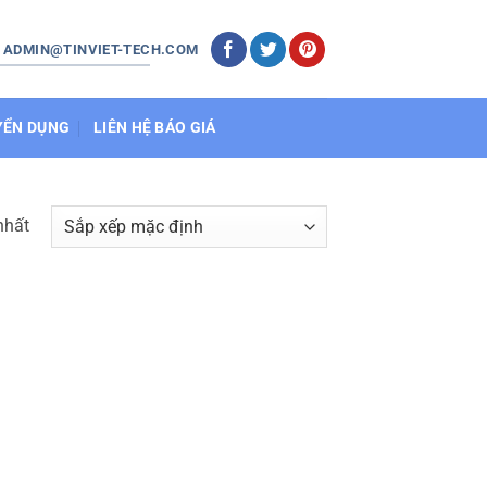
: ADMIN@TINVIET-TECH.COM
YỂN DỤNG
LIÊN HỆ BÁO GIÁ
nhất