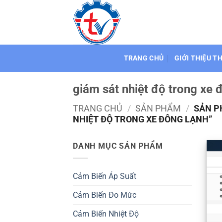
Bỏ
qua
nội
dung
TRANG CHỦ
GIỚI THIỆU T
giám sát nhiệt độ trong xe 
TRANG CHỦ
/
SẢN PHẨM
/
SẢN P
NHIỆT ĐỘ TRONG XE ĐÔNG LẠNH”
DANH MỤC SẢN PHẨM
Cảm Biến Áp Suất
Cảm Biến Đo Mức
Cảm Biến Nhiệt Độ