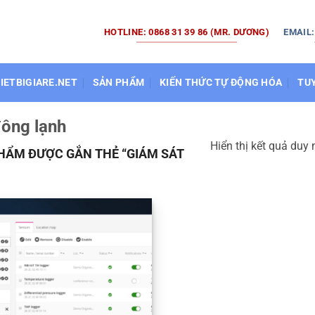
HOTLINE: 0868 31 39 86 (MR. DƯƠNG)
EMAIL
HIETBIGIARE.NET
SẢN PHẨM
KIẾN THỨC TỰ ĐỘNG HÓA
TU
đông lạnh
Hiển thị kết quả duy 
HẨM ĐƯỢC GẮN THẺ “GIÁM SÁT