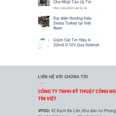
ND25
Chợ Nhật Tảo Uy Tín
Là
LUMEL
ở
Chức năng bình luận bị tắt
Gì
10
Cửa
Đại diện thương hiệu
Hàng
Desta Turkey tại Việt
Điện
Nam
Tử
Không
Chợ
có
Nhật
Giám Sát Tín Hiệu 4-
bình
Tảo
luận
20mA 0-10V Qua Internet
ở
Uy
Đại
Không
Tín
diện
có
thương
bình
hiệu
luận
Desta
ở
Turkey
Giám
tại
Sát
Việt
Tín
LIÊN HỆ VỚI CHÚNG TÔI
Nam
Hiệu
4-
20mA
0-
CÔNG TY TNHH KỸ THUẬT CÔNG N
10V
Qua
Internet
TÍN VIỆT
VPGD:
42 Rạch Bà Lớn, Khu dân cư Phong