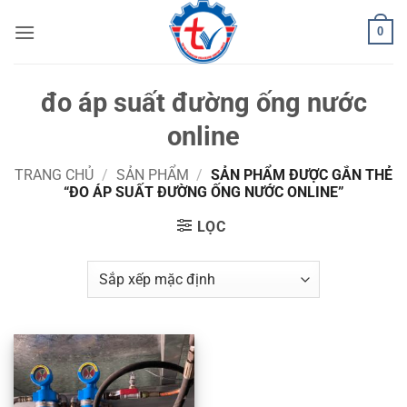
Bỏ
0
qua
nội
dung
đo áp suất đường ống nước
online
TRANG CHỦ
/
SẢN PHẨM
/
SẢN PHẨM ĐƯỢC GẮN THẺ
“ĐO ÁP SUẤT ĐƯỜNG ỐNG NƯỚC ONLINE”
LỌC