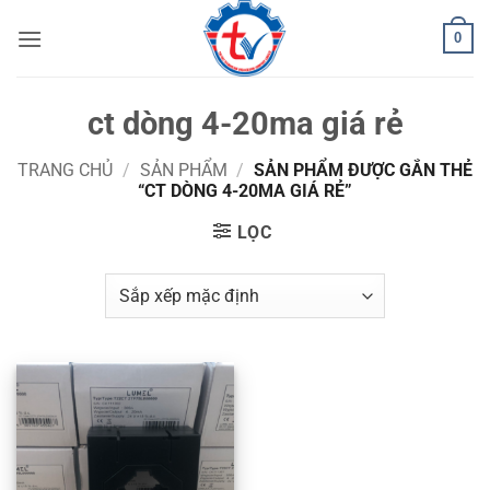
Bỏ
0
qua
nội
dung
ct dòng 4-20ma giá rẻ
TRANG CHỦ
/
SẢN PHẨM
/
SẢN PHẨM ĐƯỢC GẮN THẺ
“CT DÒNG 4-20MA GIÁ RẺ”
LỌC