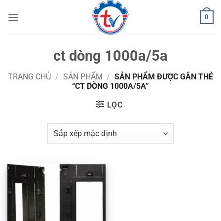
Bỏ
0
qua
nội
dung
ct dòng 1000a/5a
TRANG CHỦ
/
SẢN PHẨM
/
SẢN PHẨM ĐƯỢC GẮN THẺ
“CT DÒNG 1000A/5A”
LỌC