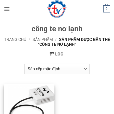
Bỏ
0
qua
nội
dung
công te nơ lạnh
TRANG CHỦ
/
SẢN PHẨM
/
SẢN PHẨM ĐƯỢC GẮN THẺ
“CÔNG TE NƠ LẠNH”
LỌC