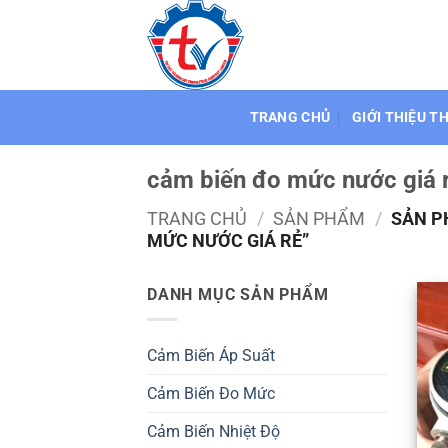
Bỏ
qua
nội
dung
TRANG CHỦ
GIỚI THIỆU T
cảm biến đo mức nước giá 
TRANG CHỦ
/
SẢN PHẨM
/
SẢN P
MỨC NƯỚC GIÁ RẺ”
DANH MỤC SẢN PHẨM
Cảm Biến Áp Suất
Cảm Biến Đo Mức
Cảm Biến Nhiệt Độ