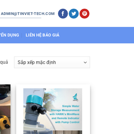
: ADMIN@TINVIET-TECH.COM
YỂN DỤNG
LIÊN HỆ BÁO GIÁ
 quả