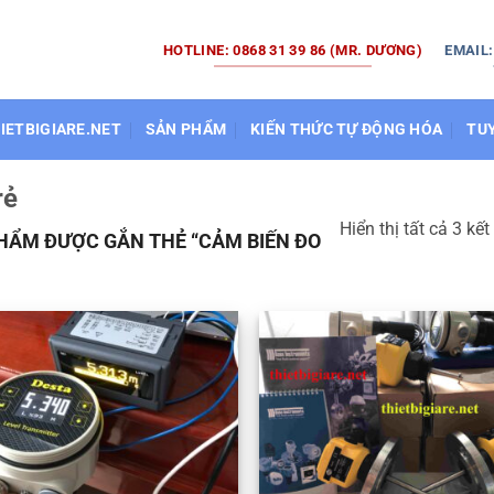
HOTLINE: 0868 31 39 86 (MR. DƯƠNG)
EMAIL
HIETBIGIARE.NET
SẢN PHẨM
KIẾN THỨC TỰ ĐỘNG HÓA
TU
rẻ
Hiển thị tất cả 3 kết
HẨM ĐƯỢC GẮN THẺ “CẢM BIẾN ĐO