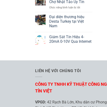
ND25
Chợ Nhật Tảo Uy Tín
Là
LUMEL
ở
Chức năng bình luận bị tắt
Gì
10
Cửa
Đại diện thương hiệu
Hàng
Desta Turkey tại Việt
Điện
Nam
Tử
Không
Chợ
có
Nhật
Giám Sát Tín Hiệu 4-
bình
Tảo
luận
20mA 0-10V Qua Internet
ở
Uy
Đại
Không
Tín
diện
có
thương
bình
hiệu
luận
Desta
ở
Turkey
Giám
tại
Sát
Việt
Tín
LIÊN HỆ VỚI CHÚNG TÔI
Nam
Hiệu
4-
20mA
0-
CÔNG TY TNHH KỸ THUẬT CÔNG N
10V
Qua
Internet
TÍN VIỆT
VPGD:
42 Rạch Bà Lớn, Khu dân cư Phong