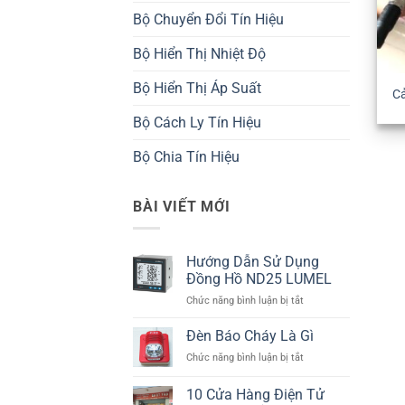
Bộ Chuyển Đổi Tín Hiệu
Bộ Hiển Thị Nhiệt Độ
Bộ Hiển Thị Áp Suất
C
Bộ Cách Ly Tín Hiệu
Bộ Chia Tín Hiệu
BÀI VIẾT MỚI
Hướng Dẫn Sử Dụng
Đồng Hồ ND25 LUMEL
ở
Chức năng bình luận bị tắt
Hướng
Dẫn
Đèn Báo Cháy Là Gì
Sử
ở
Chức năng bình luận bị tắt
Dụng
Đèn
Đồng
Báo
10 Cửa Hàng Điện Tử
Hồ
Cháy