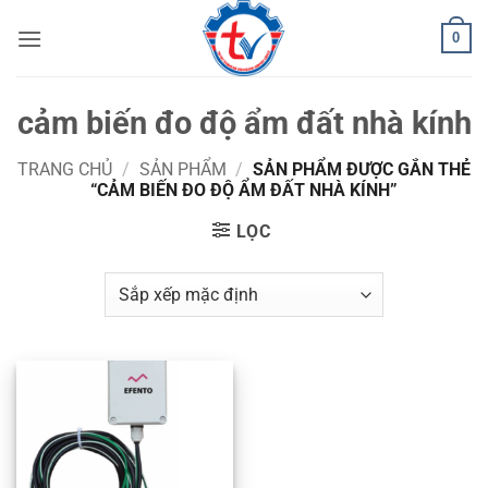
Bỏ
0
qua
nội
dung
cảm biến đo độ ẩm đất nhà kính
TRANG CHỦ
/
SẢN PHẨM
/
SẢN PHẨM ĐƯỢC GẮN THẺ
“CẢM BIẾN ĐO ĐỘ ẨM ĐẤT NHÀ KÍNH”
LỌC