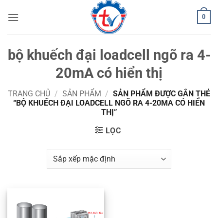
Bỏ
0
qua
nội
dung
bộ khuếch đại loadcell ngõ ra 4-
20mA có hiển thị
TRANG CHỦ
/
SẢN PHẨM
/
SẢN PHẨM ĐƯỢC GẮN THẺ
“BỘ KHUẾCH ĐẠI LOADCELL NGÕ RA 4-20MA CÓ HIỂN
THỊ”
LỌC