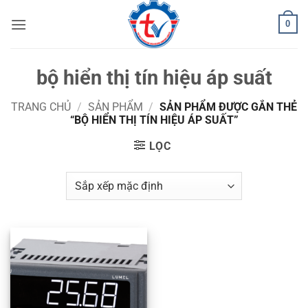
Bỏ
0
qua
nội
dung
bộ hiển thị tín hiệu áp suất
TRANG CHỦ
/
SẢN PHẨM
/
SẢN PHẨM ĐƯỢC GẮN THẺ
“BỘ HIỂN THỊ TÍN HIỆU ÁP SUẤT”
LỌC