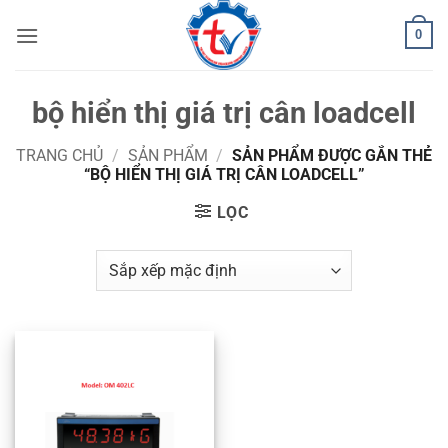
Bỏ
0
qua
nội
dung
bộ hiển thị giá trị cân loadcell
TRANG CHỦ
/
SẢN PHẨM
/
SẢN PHẨM ĐƯỢC GẮN THẺ
“BỘ HIỂN THỊ GIÁ TRỊ CÂN LOADCELL”
LỌC