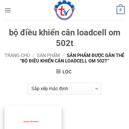
Bỏ
0
qua
nội
dung
bộ điều khiển cân loadcell om
502t
TRANG CHỦ
/
SẢN PHẨM
/
SẢN PHẨM ĐƯỢC GẮN THẺ
“BỘ ĐIỀU KHIỂN CÂN LOADCELL OM 502T”
LỌC