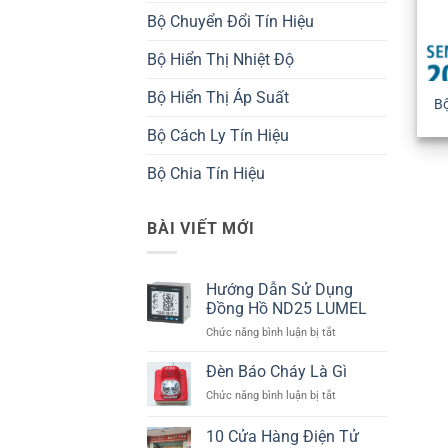
Bộ Chuyển Đổi Tín Hiệu
Bộ Hiển Thị Nhiệt Độ
Bộ Hiển Thị Áp Suất
Bộ
Bộ Cách Ly Tín Hiệu
Bộ Chia Tín Hiệu
BÀI VIẾT MỚI
Hướng Dẫn Sử Dụng
Đồng Hồ ND25 LUMEL
ở
Chức năng bình luận bị tắt
Hướng
Dẫn
Đèn Báo Cháy Là Gì
Sử
ở
Chức năng bình luận bị tắt
Dụng
Đèn
Đồng
Báo
10 Cửa Hàng Điện Tử
Hồ
Cháy