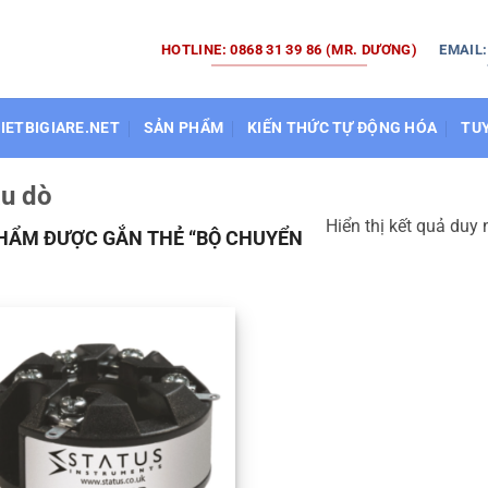
HOTLINE: 0868 31 39 86 (MR. DƯƠNG)
EMAIL
HIETBIGIARE.NET
SẢN PHẨM
KIẾN THỨC TỰ ĐỘNG HÓA
TU
ầu dò
Hiển thị kết quả duy 
HẨM ĐƯỢC GẮN THẺ “BỘ CHUYỂN