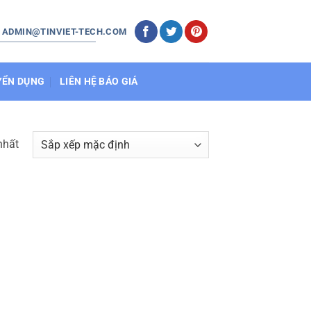
: ADMIN@TINVIET-TECH.COM
YỂN DỤNG
LIÊN HỆ BÁO GIÁ
nhất