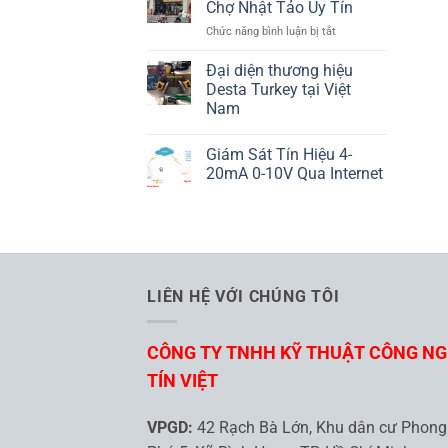
ND25
Chợ Nhật Tảo Uy Tín
Là
LUMEL
ở
Chức năng bình luận bị tắt
Gì
10
Cửa
Đại diện thương hiệu
Hàng
Desta Turkey tại Việt
Điện
Nam
Tử
Không
Chợ
có
Nhật
Giám Sát Tín Hiệu 4-
bình
Tảo
luận
20mA 0-10V Qua Internet
ở
Uy
Đại
Không
Tín
diện
có
thương
bình
hiệu
luận
Desta
ở
Turkey
Giám
tại
Sát
Việt
Tín
LIÊN HỆ VỚI CHÚNG TÔI
Nam
Hiệu
4-
20mA
0-
CÔNG TY TNHH KỸ THUẬT CÔNG N
10V
Qua
Internet
TÍN VIỆT
VPGD:
42 Rạch Bà Lớn, Khu dân cư Phong