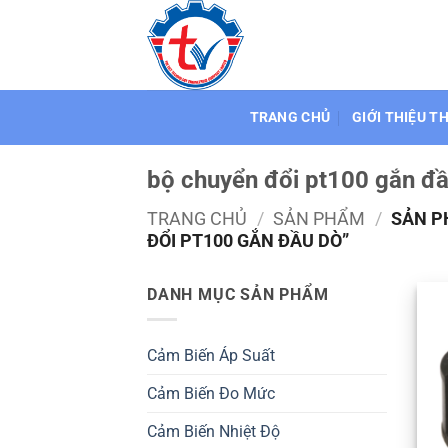
Bỏ
qua
nội
dung
TRANG CHỦ
GIỚI THIỆU T
bộ chuyển đổi pt100 gắn đ
TRANG CHỦ
/
SẢN PHẨM
/
SẢN P
ĐỔI PT100 GẮN ĐẦU DÒ”
DANH MỤC SẢN PHẨM
Cảm Biến Áp Suất
Cảm Biến Đo Mức
Cảm Biến Nhiệt Độ