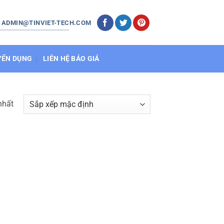
: ADMIN@TINVIET-TECH.COM
YỂN DỤNG
LIÊN HỆ BÁO GIÁ
nhất