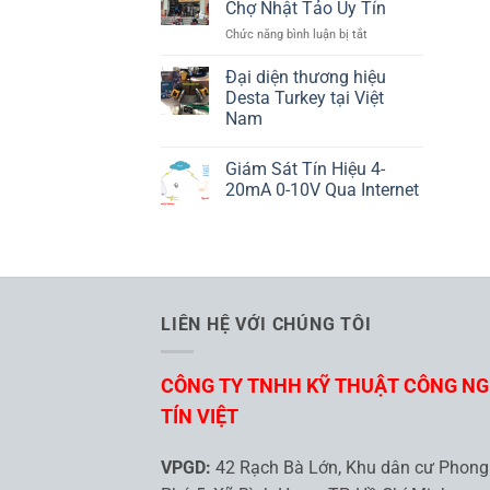
ND25
Chợ Nhật Tảo Uy Tín
Là
LUMEL
ở
Chức năng bình luận bị tắt
Gì
10
Cửa
Đại diện thương hiệu
Hàng
Desta Turkey tại Việt
Điện
Nam
Tử
Không
Chợ
có
Nhật
Giám Sát Tín Hiệu 4-
bình
Tảo
luận
20mA 0-10V Qua Internet
ở
Uy
Đại
Không
Tín
diện
có
thương
bình
hiệu
luận
Desta
ở
Turkey
Giám
tại
Sát
Việt
Tín
LIÊN HỆ VỚI CHÚNG TÔI
Nam
Hiệu
4-
20mA
0-
CÔNG TY TNHH KỸ THUẬT CÔNG N
10V
Qua
Internet
TÍN VIỆT
VPGD:
42 Rạch Bà Lớn, Khu dân cư Phong