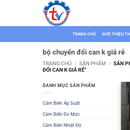
Bỏ
qua
nội
dung
TRANG CHỦ
GIỚI THIỆU T
bộ chuyển đổi can k giá rẻ
TRANG CHỦ
/
SẢN PHẨM
/
SẢN P
ĐỔI CAN K GIÁ RẺ”
DANH MỤC SẢN PHẨM
Cảm Biến Áp Suất
Cảm Biến Đo Mức
Cảm Biến Nhiệt Độ