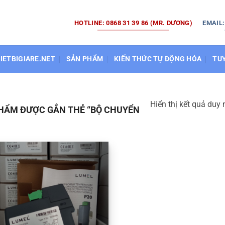
HOTLINE: 0868 31 39 86 (MR. DƯƠNG)
EMAIL
HIETBIGIARE.NET
SẢN PHẨM
KIẾN THỨC TỰ ĐỘNG HÓA
TU
Hiển thị kết quả duy 
HẨM ĐƯỢC GẮN THẺ “BỘ CHUYỂN