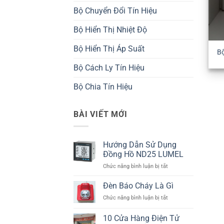
Bộ Chuyển Đổi Tín Hiệu
Bộ Hiển Thị Nhiệt Độ
Bộ Hiển Thị Áp Suất
Bộ
Bộ Cách Ly Tín Hiệu
Bộ Chia Tín Hiệu
BÀI VIẾT MỚI
Hướng Dẫn Sử Dụng
Đồng Hồ ND25 LUMEL
ở
Chức năng bình luận bị tắt
Hướng
Dẫn
Đèn Báo Cháy Là Gì
Sử
ở
Chức năng bình luận bị tắt
Dụng
Đèn
Đồng
Báo
10 Cửa Hàng Điện Tử
Hồ
Cháy