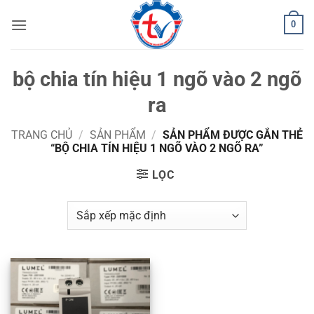
Bỏ
0
qua
nội
dung
bộ chia tín hiệu 1 ngõ vào 2 ngõ
ra
TRANG CHỦ
/
SẢN PHẨM
/
SẢN PHẨM ĐƯỢC GẮN THẺ
“BỘ CHIA TÍN HIỆU 1 NGÕ VÀO 2 NGÕ RA”
LỌC