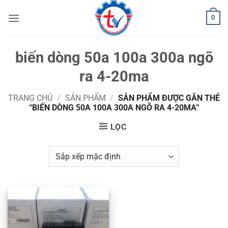
Bỏ
0
qua
nội
dung
biến dòng 50a 100a 300a ngõ
ra 4-20ma
TRANG CHỦ
/
SẢN PHẨM
/
SẢN PHẨM ĐƯỢC GẮN THẺ
“BIẾN DÒNG 50A 100A 300A NGÕ RA 4-20MA”
LỌC